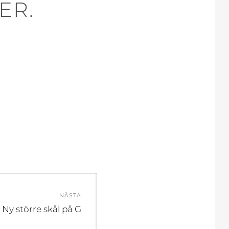
ER.
NÄSTA
Nästa
Ny större skål på G
inlägg: