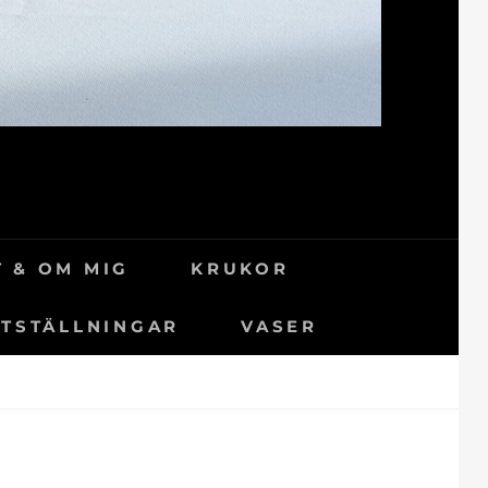
 & OM MIG
KRUKOR
TSTÄLLNINGAR
VASER