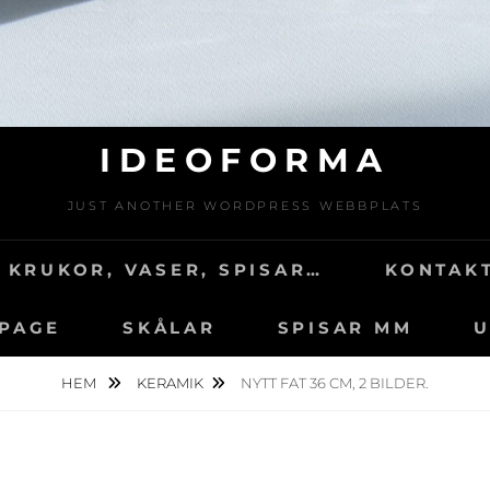
IDEOFORMA
JUST ANOTHER WORDPRESS WEBBPLATS
 KRUKOR, VASER, SPISAR…
KONTAKT
 PAGE
SKÅLAR
SPISAR MM
U
HEM
KERAMIK
NYTT FAT 36 CM, 2 BILDER.