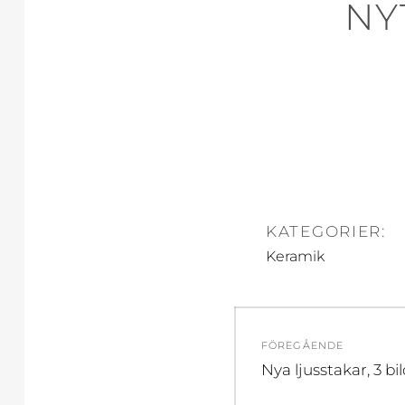
NY
KATEGORIER:
Keramik
Inläggsnavi
FÖREGÅENDE
Föregående
Nya ljusstakar, 3 bi
inlägg: