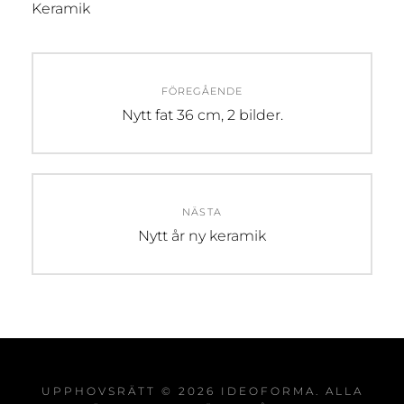
Keramik
Inläggsnavigering
FÖREGÅENDE
Föregående
Nytt fat 36 cm, 2 bilder.
inlägg:
NÄSTA
Nästa
Nytt år ny keramik
inlägg:
UPPHOVSRÄTT © 2026
IDEOFORMA
. ALLA