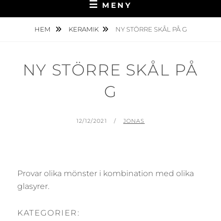
MENY
HEM
KERAMIK
NY STÖRRE SKÅL PÅ G
NY STÖRRE SKÅL PÅ
G
PUBLICERAT
AV
12/12/2021
JONAS
Provar olika mönster i kombination med olika
glasyrer.
KATEGORIER: