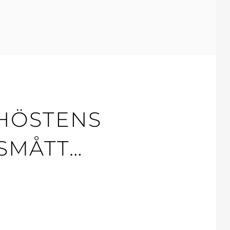
 HÖSTENS
 SMÅTT…