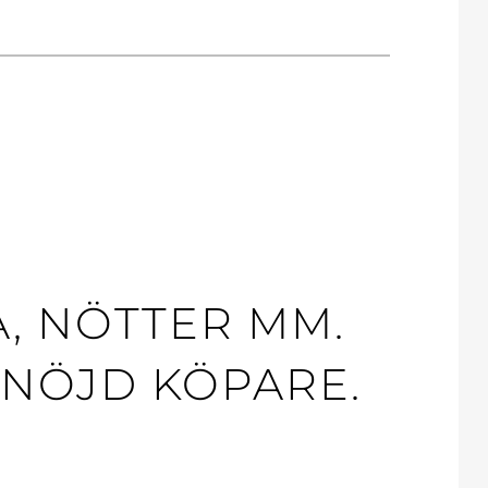
, NÖTTER MM.
 NÖJD KÖPARE.