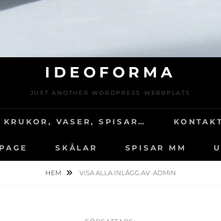
IDEOFORMA
JUST ANOTHER WORDPRESS WEBBPLATS
 KRUKOR, VASER, SPISAR…
KONTAKT
 PAGE
SKÅLAR
SPISAR MM
U
HEM
VISA ALLA INLÄGG AV
ADMIN