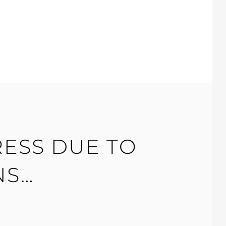
ESS DUE TO
NS…