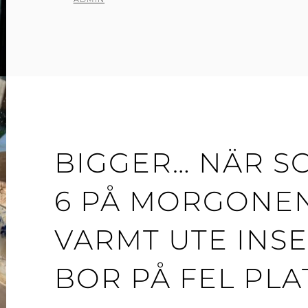
BIGGER… NÄR S
6 PÅ MORGONEN
VARMT UTE INSE
BOR PÅ FEL PLA