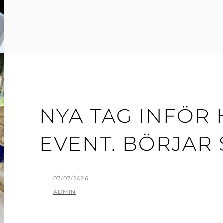
NYA TAG INFÖR
EVENT. BÖRJAR
PUBLICERAT
07/07/2026
AV
ADMIN