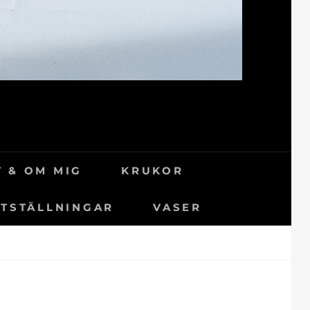
 & OM MIG
KRUKOR
TSTÄLLNINGAR
VASER