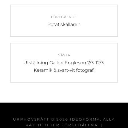
Inläggsnavigering
FÖREGÅENDE
Föregående
Potatiskällaren
inlägg:
NÄSTA
Nästa
Utställning Galleri Engleson 7/3-12/3.
inlägg:
Keramik & svart-vit fotografi
UPPHOVSRÄTT © 2026
IDEOFORMA
. ALLA
RÄTTIGHETER FÖRBEHÅLLNA. |