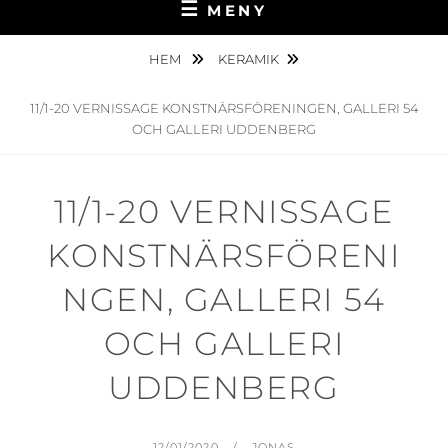
MENY
HEM
KERAMIK
11/1-20 VERNISSAGE KONSTNÄRSFÖRENINGEN, GALLERI 54
OCH GALLERI UDDENBERG
11/1-20 VERNISSAGE
KONSTNÄRSFÖRENI
NGEN, GALLERI 54
OCH GALLERI
UDDENBERG
PUBLICERAT
AV
12/01/2020
JONAS