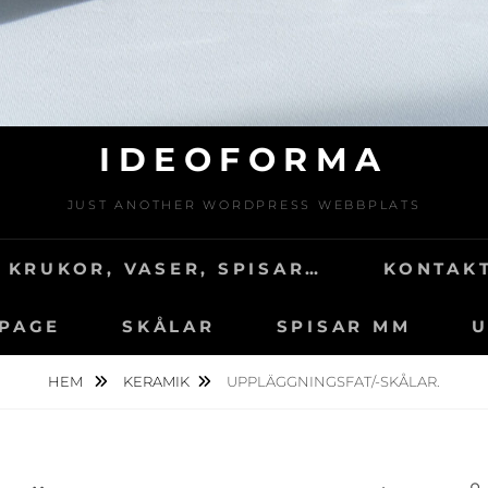
IDEOFORMA
JUST ANOTHER WORDPRESS WEBBPLATS
 KRUKOR, VASER, SPISAR…
KONTAKT
 PAGE
SKÅLAR
SPISAR MM
U
HEM
KERAMIK
UPPLÄGGNINGSFAT/-SKÅLAR.