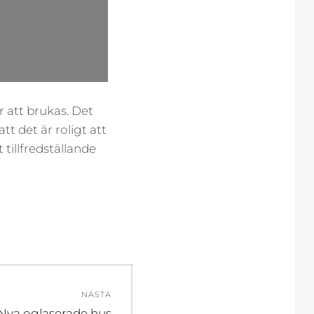
r att brukas. Det
att det är roligt att
 tillfredställande
NÄSTA
Nästa
Nya oglaserade hus