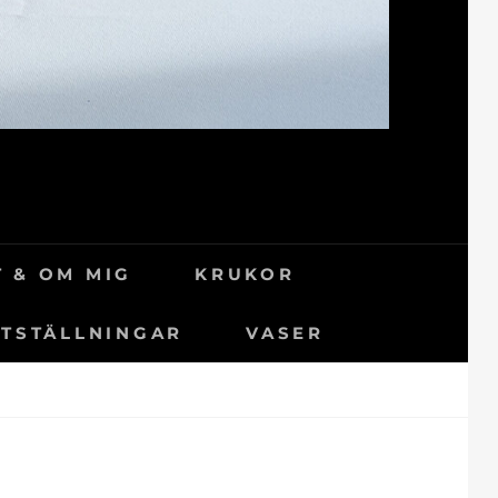
 & OM MIG
KRUKOR
TSTÄLLNINGAR
VASER