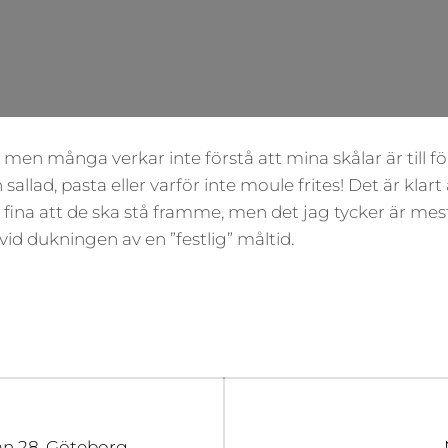
, men många verkar inte förstå att mina skålar är till fö
 sallad, pasta eller varför inte moule frites! Det är klart 
å fina att de ska stå framme, men det jag tycker är mest
id dukningen av en ”festlig” måltid.
gering
an 28, Göteborg