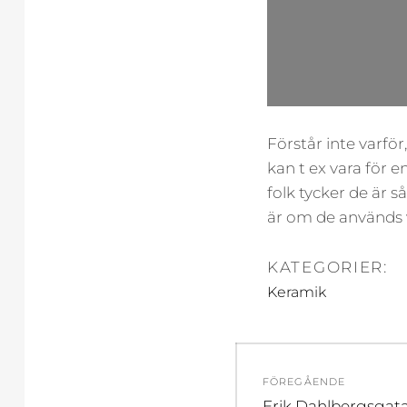
Förstår inte varför
kan t ex vara för en
folk tycker de är s
är om de används v
KATEGORIER:
Keramik
Inläggsnavi
FÖREGÅENDE
Föregående
Erik Dahlbergsgat