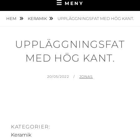
MENY
HEM
KERAMIK
UPPLÄGGNINGSFAT MED HÖG KANT.
UPPLÄGGNINGSFAT
MED HÖG KANT.
PUBLICERAT
AV
20/05/2022
JONAS
KATEGORIER:
Keramik