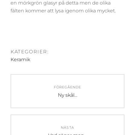
en mörkgrön glasyr på detta men de olika
fälten kommer att lysa igenom olika mycket.
KATEGORIER:
Keramik
Inläggsnavigering
FÖREGÅENDE
Föregående
Ny skål…
inlägg:
NÄSTA