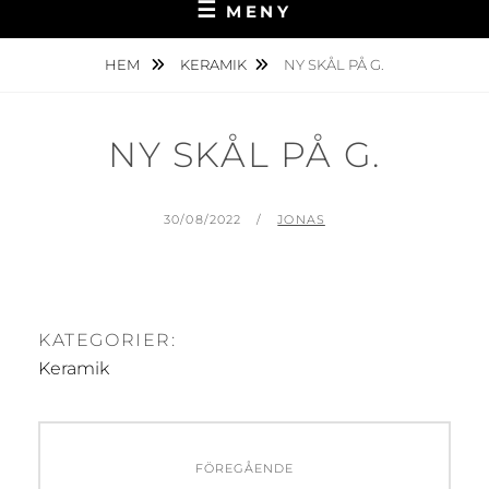
MENY
HEM
KERAMIK
NY SKÅL PÅ G.
NY SKÅL PÅ G.
PUBLICERAT
AV
30/08/2022
JONAS
KATEGORIER:
Keramik
Inläggsnavigering
FÖREGÅENDE