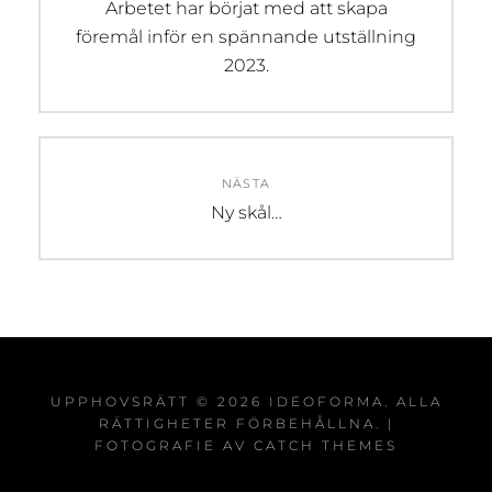
Föregående
Arbetet har börjat med att skapa
inlägg:
föremål inför en spännande utställning
2023.
NÄSTA
Nästa
Ny skål…
inlägg:
UPPHOVSRÄTT © 2026
IDEOFORMA
. ALLA
RÄTTIGHETER FÖRBEHÅLLNA. |
FOTOGRAFIE AV
CATCH THEMES