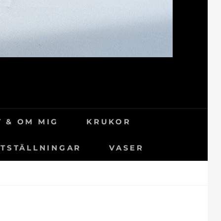
 & OM MIG
KRUKOR
TSTÄLLNINGAR
VASER