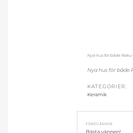
Nya hus för både Raku-
Nya hus för både 
KATEGORIER:
Keramik
Inläggsnavi
FÖREGÅENDE
Föregående
Bästa vännen!