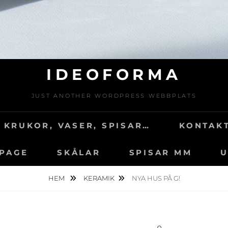
IDEOFORMA
JUST ANOTHER WORDPRESS WEBBPLATS
 KRUKOR, VASER, SPISAR…
KONTAKT
 PAGE
SKÅLAR
SPISAR MM
U
HEM
KERAMIK
NYA HUS PÅ G!