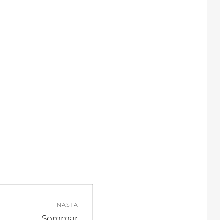
NÄSTA
Nästa
Sommar