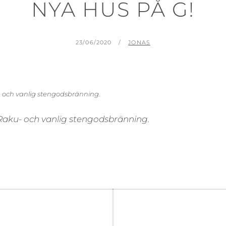
NYA HUS PÅ G!
PUBLICERAT
AV
23/06/2020
JONAS
 och vanlig stengodsbränning.
Raku- och vanlig stengodsbränning.
gering