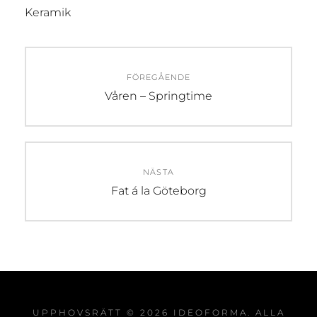
Keramik
Inläggsnavigering
FÖREGÅENDE
Föregående
Våren – Springtime
inlägg:
NÄSTA
Nästa
Fat á la Göteborg
inlägg:
UPPHOVSRÄTT © 2026
IDEOFORMA
. ALLA