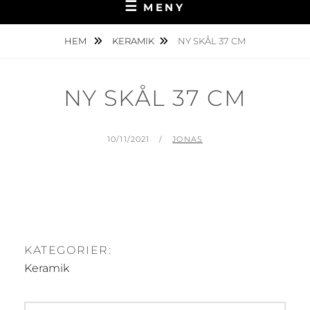
MENY
HEM
KERAMIK
NY SKÅL 37 CM
NY SKÅL 37 CM
PUBLICERAT
AV
10/11/2021
JONAS
KATEGORIER:
Keramik