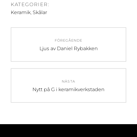
KATEGORIER:
Keramik
,
Skålar
Inläggsnavigering
FÖREGÅENDE
Föregående
Ljus av Daniel Rybakken
inlägg:
NÄSTA
Nästa
Nytt på G i keramikverkstaden
inlägg: