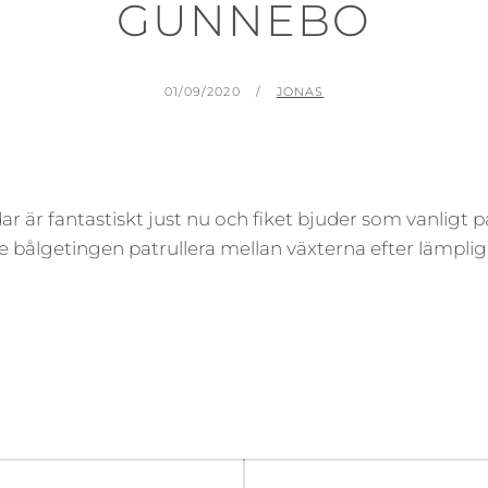
GUNNEBO
PUBLICERAT
AV
01/09/2020
JONAS
 är fantastiskt just nu och fiket bjuder som vanligt p
se bålgetingen patrullera mellan växterna efter lämplig
gering