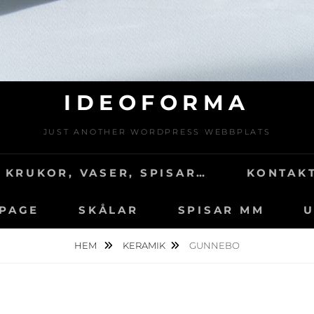
IDEOFORMA
JUST ANOTHER WORDPRESS WEBBPLATS
 KRUKOR, VASER, SPISAR…
KONTAKT
 PAGE
SKÅLAR
SPISAR MM
U
HEM
KERAMIK
GUNNEBO