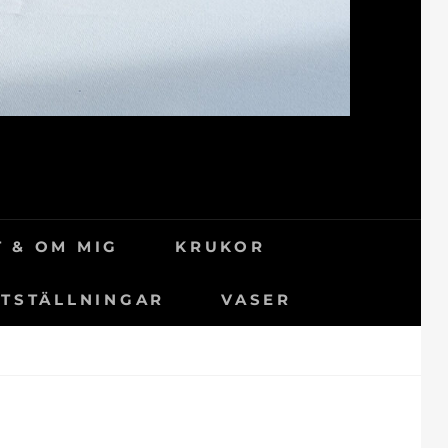
 & OM MIG
KRUKOR
TSTÄLLNINGAR
VASER