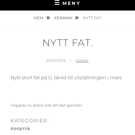
MENY
HEM
KERAMIK
NYTT FAT.
NYTT FAT.
PUBLICERAT
AV
20/11/2019
JONAS
Nytt stort fat på G, tänkt till utställningen i mars.
Hoppas nu bara inte att det spricker.
KATEGORIER:
Keramik